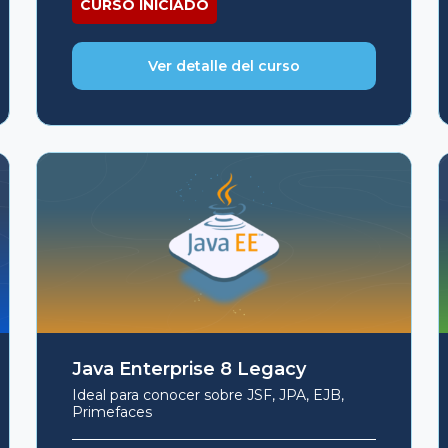
CURSO INICIADO
USD
USD
$159.
$129.
Ver detalle del curso
Java Enterprise 8 Legacy
Ideal para conocer sobre JSF, JPA, EJB,
Primefaces