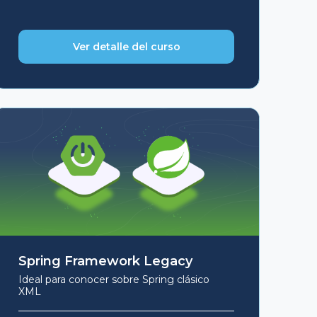
USD
USD
$99.
$49.
Ver detalle del curso
Spring Framework Legacy
Ideal para conocer sobre Spring clásico
XML