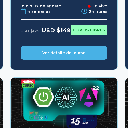
Inicio: 17 de agosto
En vivo
4 semanas
24 horas
Original
Current
USD $
149
CUPOS LIBRES
USD $
179
price
price
was:
is:
USD
USD
$179.
$149.
Ver detalle del curso