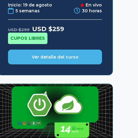
Inicio: 19 de agosto
En vivo
5 semanas
30 horas
Original
Current
USD $
259
USD $
299
price
price
was:
is:
CUPOS LIBRES
USD
USD
$299.
$259.
Ver detalle del curso