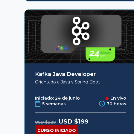
Kafka Java Developer
Orientado a Java y Spring Boot
Iniciado: 24 de junio
En vivo
5 semanas
30 horas
Original
Current
USD $
199
USD $
229
price
price
was:
is:
CURSO INICIADO
USD
USD