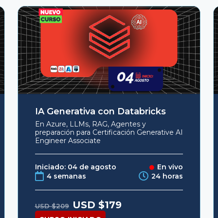
IA Generativa con Databricks
En Azure, LLMs, RAG, Agentes y
preparación para Certificación Generative AI
Engineer Associate
Iniciado: 04 de agosto
En vivo
4 semanas
24 horas
Original
Current
USD $
179
USD $
209
price
price
was:
is: