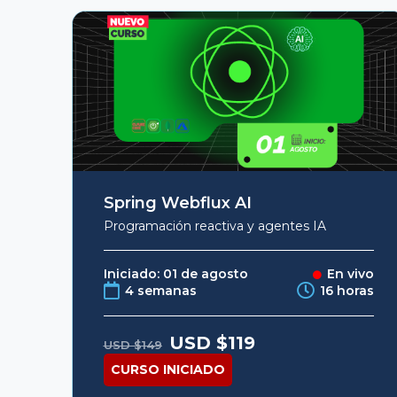
Spring Webflux AI
Programación reactiva y agentes IA
Iniciado: 01 de agosto
En vivo
4 semanas
16 horas
Original
Current
USD $
119
USD $
149
price
price
was:
is:
CURSO INICIADO
USD
USD
$149.
$119.