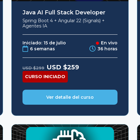
Java AI Full Stack Developer
Spring Boot 4 + Angular 22 (Signals) +
Agentes IA
Iniciado: 15 de julio
En vivo
6 semanas
36 horas
Original
Current
USD $
259
USD $
299
price
price
was:
is:
CURSO INICIADO
USD
USD
$299.
$259.
Ver detalle del curso