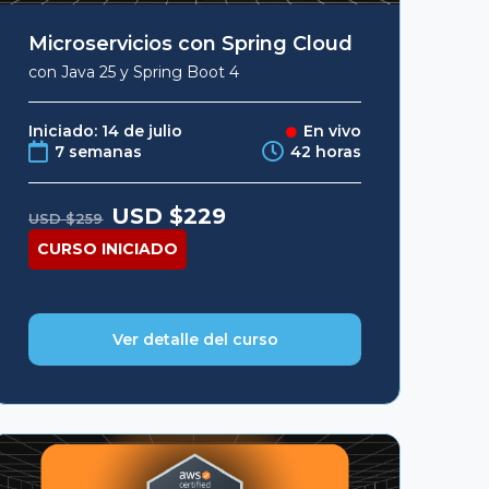
Microservicios con Spring Cloud
con Java 25 y Spring Boot 4
Iniciado: 14 de julio
En vivo
7 semanas
42 horas
Original
Current
USD $
229
USD $
259
price
price
was:
is:
CURSO INICIADO
USD
USD
$259.
$229.
Ver detalle del curso