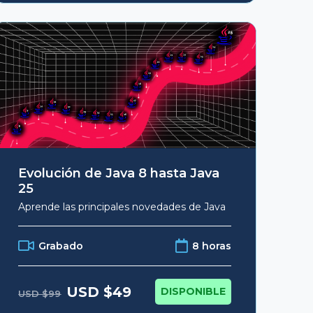
Evolución de Java 8 hasta Java
25
Aprende las principales novedades de Java
Grabado
8 horas
Original
Current
USD $
49
DISPONIBLE
USD $
99
price
price
was:
is: