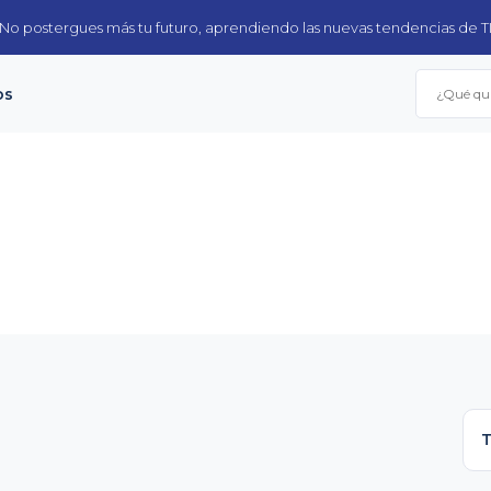
No postergues más tu futuro, aprendiendo las nuevas tendencias de T
Buscar
os
por: