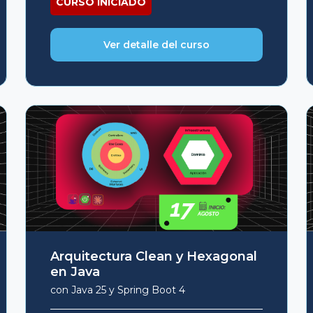
CURSO INICIADO
USD
USD
$209.
$179.
Ver detalle del curso
Arquitectura Clean y Hexagonal
en Java
con Java 25 y Spring Boot 4