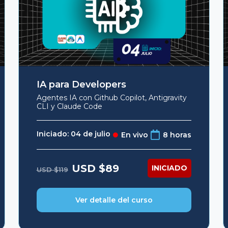
IA para Developers
Agentes IA con Github Copilot, Antigravity
CLI y Claude Code
Iniciado: 04 de julio
En vivo
8 horas
Original
Current
USD $
89
INICIADO
USD $
119
price
price
was:
is:
USD
USD
$119.
$89.
Ver detalle del curso