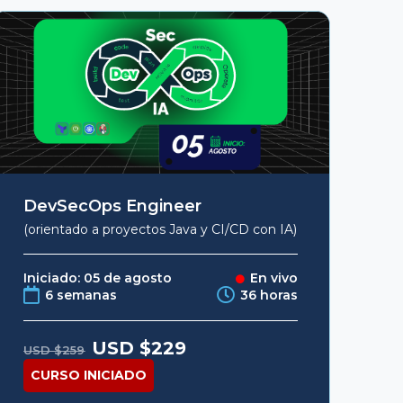
DevSecOps Engineer
(orientado a proyectos Java y CI/CD con IA)
Iniciado: 05 de agosto
En vivo
6 semanas
36 horas
Original
Current
USD $
229
USD $
259
price
price
was:
is:
CURSO INICIADO
USD
USD
$259.
$229.