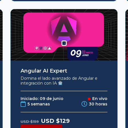
Angular AI Expert
Domina el lado avanzado de Angular e
integración con IA
Iniciado: 09 de junio
En vivo
5 semanas
30 horas
Original
Current
USD $
129
USD $
159
price
price
was:
is: