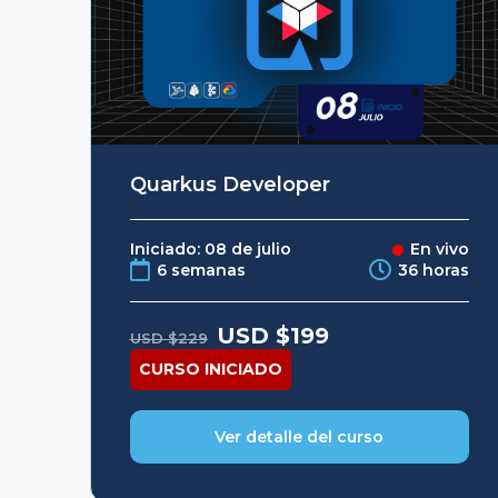
Quarkus Developer
Iniciado: 08 de julio
En vivo
6 semanas
36 horas
Original
Current
USD $
199
USD $
229
price
price
was:
is:
CURSO INICIADO
USD
USD
$229.
$199.
Ver detalle del curso