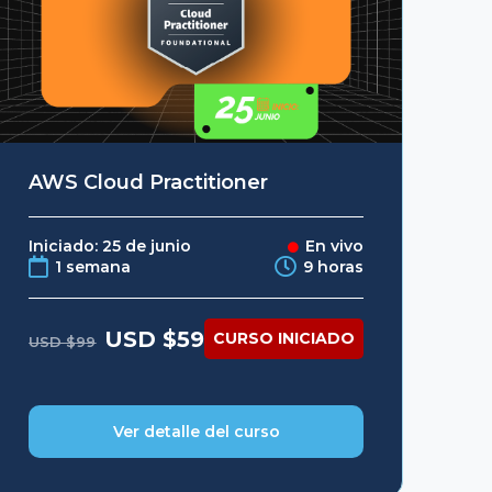
AWS Cloud Practitioner
Iniciado: 25 de junio
En vivo
1 semana
9 horas
Original
Current
USD $
59
CURSO INICIADO
USD $
99
price
price
was:
is:
USD
USD
$99.
$59.
Ver detalle del curso