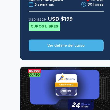
5 semanas
30 horas
Original
Current
USD $
199
USD $
229
price
price
was:
is:
CUPOS LIBRES
USD
USD
$229.
$199.
Ver detalle del curso