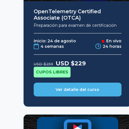
OpenTelemetry Certified
Associate (OTCA)
Preparación para examen de certificación
Inicio: 24 de agosto
En vivo
4 semanas
24 horas
Original
Current
USD $
229
USD $
259
price
price
was:
is:
CUPOS LIBRES
USD
USD
$259.
$229.
Ver detalle del curso