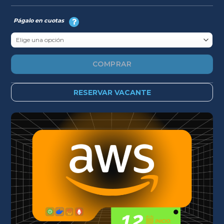
USD
USD
$199.
$169.
Págalo en cuotas
COMPRAR
RESERVAR VACANTE