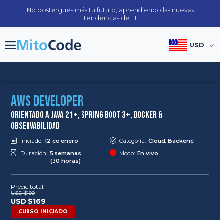
Skip
No postergues más tu futuro, aprendiendo las nuevas
to
tendencias de TI
content
USD
AWS Developer
Orientado a Java 21+, Spring Boot 3+, Docker &
Observabilidad
Iniciado:
12 de enero
Categoría:
Cloud, Backend
Duración:
5 semanas
Modo:
En vivo
(30 horas)
Precio total:
USD $
199
Original
Current
USD $
169
price
price
CURSO INICIADO
was:
is: