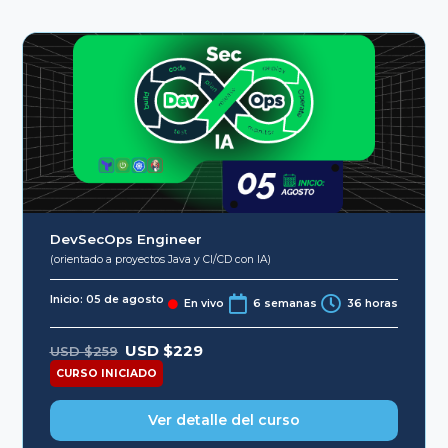
DevSecOps Engineer
(orientado a proyectos Java y CI/CD con IA)
Inicio: 05 de agosto
En vivo
6 semanas
36 horas
Original
Current
USD $
229
USD $
259
price
price
was:
is:
CURSO INICIADO
USD
USD
$259.
$229.
Ver detalle del curso