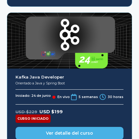
Kafka Java Developer
Orientado a Java y Spring Boot
Iniciado: 24 de junio
En vivo
5 semanas
30 horas
Original
Current
USD $
199
USD $
229
price
price
was:
is:
CURSO INICIADO
USD
USD
$229.
$199.
Ver detalle del curso