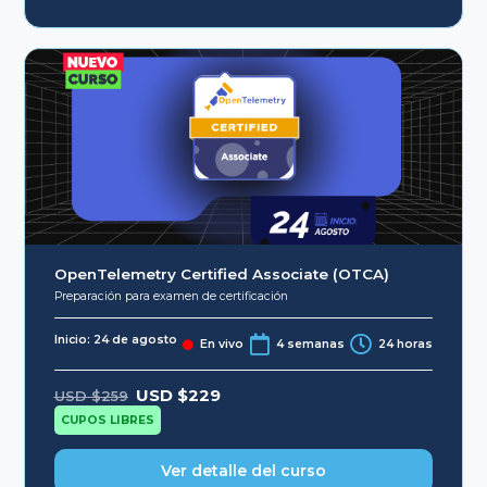
OpenTelemetry Certified Associate (OTCA)
Preparación para examen de certificación
Inicio: 24 de agosto
En vivo
4 semanas
24 horas
Original
Current
USD $
229
USD $
259
price
price
was:
is:
CUPOS LIBRES
USD
USD
$259.
$229.
Ver detalle del curso