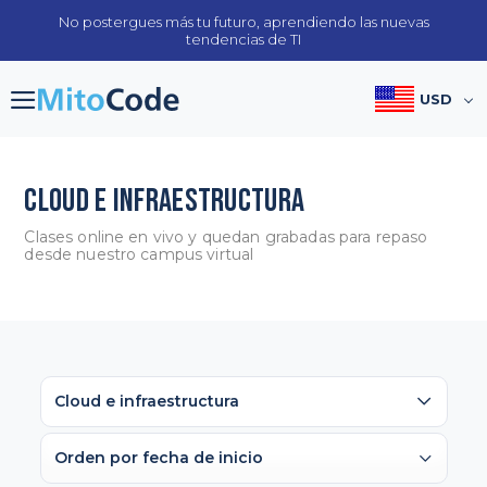
Skip
No postergues más tu futuro, aprendiendo las nuevas
to
tendencias de TI
content
USD
CLOUD E INFRAESTRUCTURA
Clases online en vivo y quedan grabadas para repaso
desde nuestro campus virtual
Cloud e infraestructura