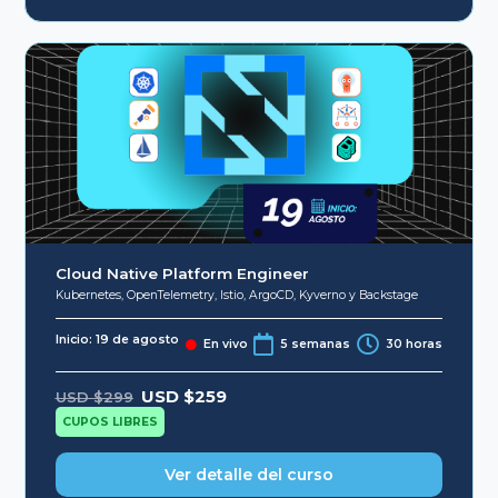
Cloud Native Platform Engineer
Kubernetes, OpenTelemetry, Istio, ArgoCD, Kyverno y Backstage
Inicio: 19 de agosto
En vivo
5 semanas
30 horas
Original
Current
USD $
259
USD $
299
price
price
was:
is:
CUPOS LIBRES
USD
USD
$299.
$259.
Ver detalle del curso