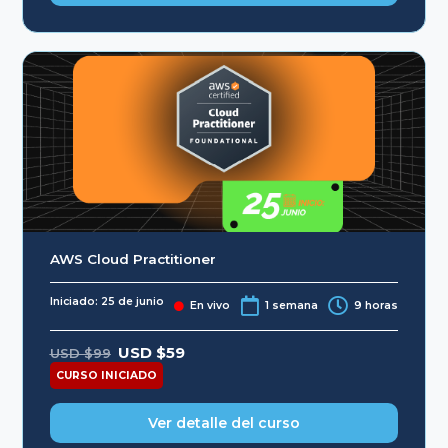
AWS Cloud Practitioner
Iniciado: 25 de junio
En vivo
1 semana
9 horas
Original
Current
USD $
59
USD $
99
price
price
was:
is:
CURSO INICIADO
USD
USD
$99.
$59.
Ver detalle del curso