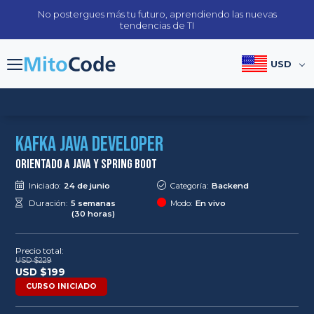
Skip
No postergues más tu futuro, aprendiendo las nuevas
to
tendencias de TI
content
USD
Kafka Java Developer
Orientado a Java y Spring Boot
Iniciado:
24 de junio
Categoría:
Backend
Duración:
5 semanas
Modo:
En vivo
(30 horas)
Precio total:
USD $
229
Original
Current
USD $
199
price
price
CURSO INICIADO
was:
is:
USD
USD