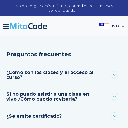
Skip
No postergues más tu futuro, aprendiendo las nuevas
to
tendencias de TI
content
USD
Preguntas frecuentes
¿Cómo son las clases y el acceso al
curso?
Si no puedo asistir a una clase en
vivo ¿Cómo puedo revisarla?
¿Se emite certificado?