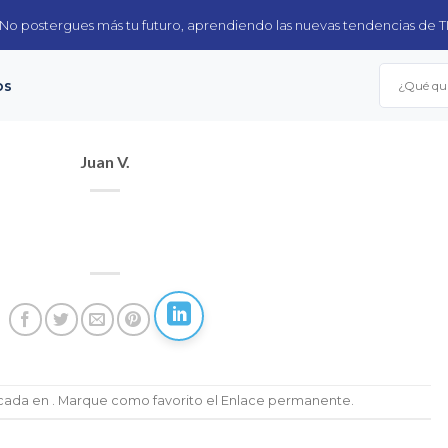
No postergues más tu futuro, aprendiendo las nuevas tendencias de T
Buscar
os
por:
Juan V.
icada en . Marque como favorito el
Enlace permanente
.