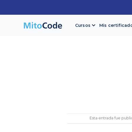
Skip
to
content
Cursos
Mis certificad
Esta entrada fue publ