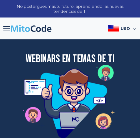
Skip
No postergues más tu futuro, aprendiendo las nuevas
to
tendencias de TI
content
USD
Webinars en temas de TI