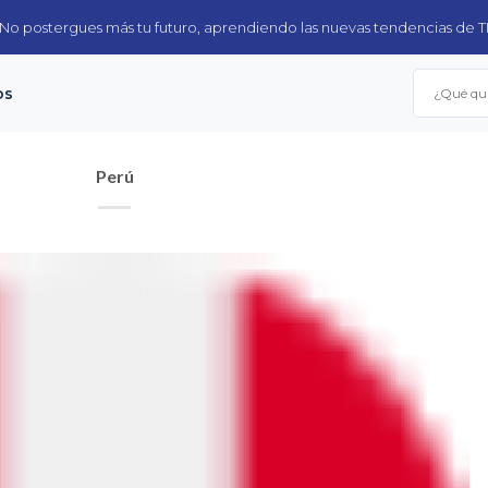
No postergues más tu futuro, aprendiendo las nuevas tendencias de T
Buscar
os
por:
Perú