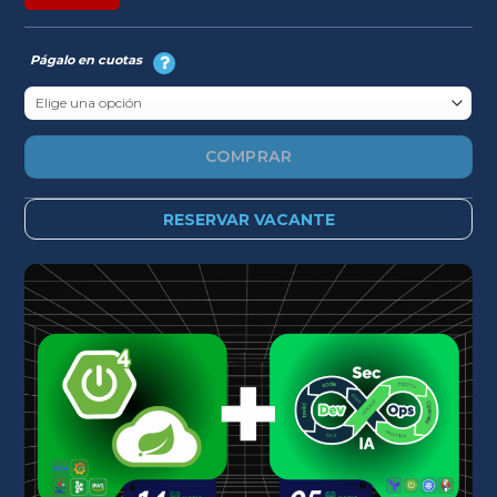
was:
is:
USD
USD
$518.
$359.
Págalo en cuotas
COMPRAR
RESERVAR VACANTE