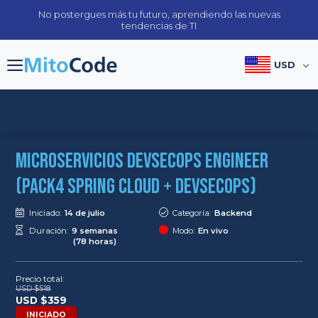
Skip
No postergues más tu futuro, aprendiendo las nuevas
to
tendencias de TI
content
USD
Microservicios DevSecOps Engineer
(Pack4 Spring Cloud + DevSecOps)
Iniciado:
14 de julio
Categoría:
Backend
Duración:
9 semanas
Modo:
En vivo
(78 horas)
Precio total:
USD $
518
Original
Current
USD $
359
price
price
INICIADO